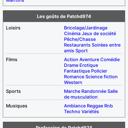
Les goûts de Patchd974
Loisirs
Bricolage/Jardinage
Cinéma
Jeux de société
Pêche/Chasse
Restaurants
Soirées entre
amis
Sport
Films
Action
Aventure
Comédie
Drame
Erotique
Fantastique
Policier
Romance
Science fiction
Western
Sports
Marche
Randonnée
Salle
de musculation
Musiques
Ambiance
Reggae
Rnb
Techno
Variétés
Profession de Patchd974