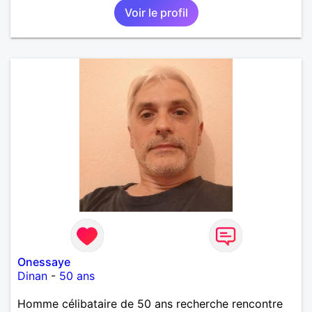
Voir le profil
Onessaye
Dinan
-
50 ans
Homme célibataire de 50 ans recherche rencontre