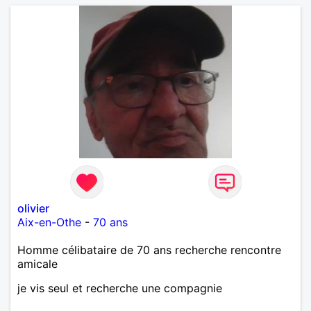
olivier
Aix-en-Othe
-
70 ans
Homme célibataire de 70 ans recherche rencontre
amicale
je vis seul et recherche une compagnie