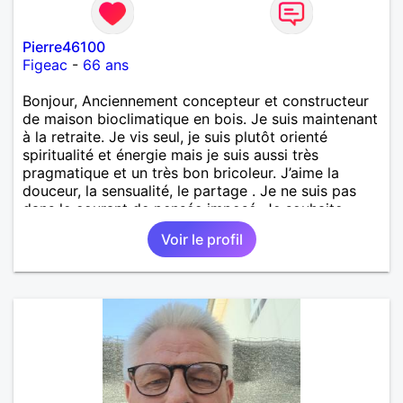
Pierre46100
Figeac
-
66 ans
Bonjour, Anciennement concepteur et constructeur
de maison bioclimatique en bois. Je suis maintenant
à la retraite. Je vis seul, je suis plutôt orienté
spiritualité et énergie mais je suis aussi très
pragmatique et un très bon bricoleur. J’aime la
douceur, la sensualité, le partage . Je ne suis pas
dans le courant de pensée imposé. Je souhaite
rencontrer une personne pour partager,
Voir le profil
expérimenté, découvrir ensemble et se soutenir
mutuellement pour devenir le meilleur de soi-même
et rayonner l'amour. Je vis actuellement dans le Lot
mais je compte m'installer à nouveau à l'ile de la
Réunion avant la fin 2026. Pierre