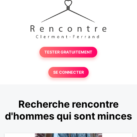
TESTER GRATUITEMENT
SE CONNECTER
Recherche rencontre
d'hommes qui sont minces