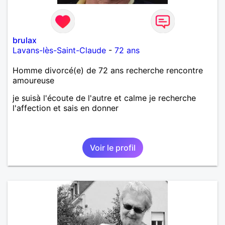
brulax
Lavans-lès-Saint-Claude
-
72 ans
Homme divorcé(e) de 72 ans recherche rencontre
amoureuse
je suisà l'écoute de l'autre et calme je recherche
l'affection et sais en donner
Voir le profil