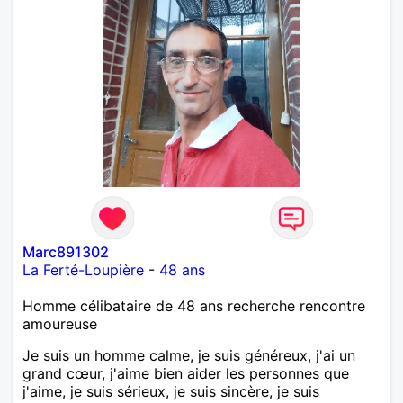
Marc891302
La Ferté-Loupière
-
48 ans
Homme célibataire de 48 ans recherche rencontre
amoureuse
Je suis un homme calme, je suis généreux, j'ai un
grand cœur, j'aime bien aider les personnes que
j'aime, je suis sérieux, je suis sincère, je suis