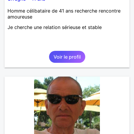
Homme célibataire de 41 ans recherche rencontre
amoureuse
Je cherche une relation sérieuse et stable
Voir le profil