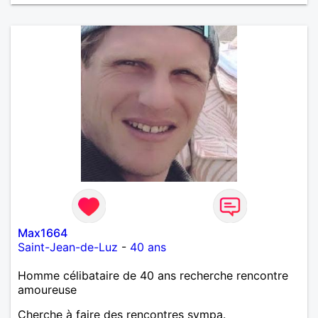
Max1664
Saint-Jean-de-Luz
-
40 ans
Homme célibataire de 40 ans recherche rencontre
amoureuse
Cherche à faire des rencontres sympa.