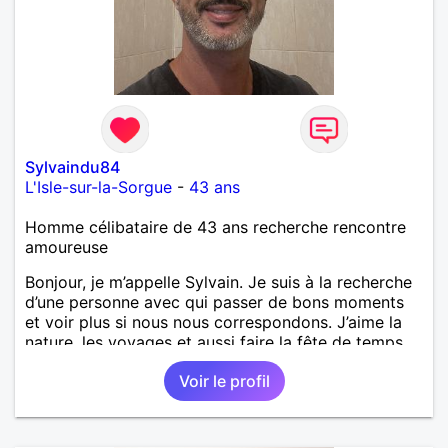
Sylvaindu84
L'Isle-sur-la-Sorgue
-
43 ans
Homme célibataire de 43 ans recherche rencontre
amoureuse
Bonjour, je m’appelle Sylvain. Je suis à la recherche
d’une personne avec qui passer de bons moments
et voir plus si nous nous correspondons. J’aime la
nature, les voyages et aussi faire la fête de temps
en temps ;-)Je suis papa d’un petit garçon de 7 ans
Voir le profil
dont je m’occupe en garde alternée. J’aime à peu
près tous les styles de musique. (Oui je suis pas
trop fan de Jul). Je fais du sport pour garder la
forme et plutôt agréable à regarder. (Enfin je le