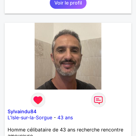
Voir le profil
Sylvaindu84
L'Isle-sur-la-Sorgue
-
43 ans
Homme célibataire de 43 ans recherche rencontre
amoureuse