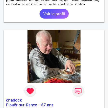
se balader et partager, je le souhaite, notre
complicité. J'aime beaucoup les chantiers de
Voir le profil
randonnée pour se défouler, se relaxer, se détendre
et finalement prendre du bon temps. C'est difficile
de tout dire en quelques lignes. En revanche, vous
pouvez me contacter pour avoir plus
d'informations. A bientôt
chadock
Plouër-sur-Rance
-
67 ans