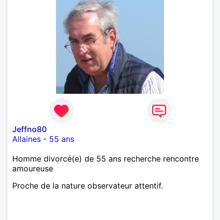
Jeffno80
Allaines
-
55 ans
Homme divorcé(e) de 55 ans recherche rencontre
amoureuse
Proche de la nature observateur attentif.