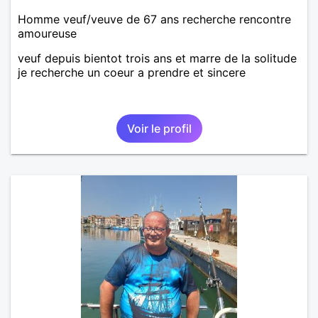
Homme veuf/veuve de 67 ans recherche rencontre
amoureuse
veuf depuis bientot trois ans et marre de la solitude
je recherche un coeur a prendre et sincere
Voir le profil