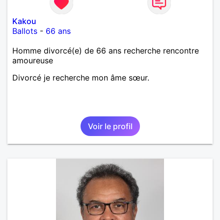
Kakou
Ballots
-
66 ans
Homme divorcé(e) de 66 ans recherche rencontre
amoureuse
Divorcé je recherche mon âme sœur.
Voir le profil