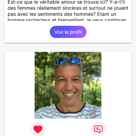
Est-ce que le véritable amour se trouve ici? Y-a-t'il
des femmes réellement sincères et surtout ne jouant
pas avec les sentiments des hommes? Etant un
homme protecteur et bienveillant, je veux continuer
d'y croire et pouvoir enfin former la petite famille
Voir le profil
que je désir temps. Faux profil, profiteuse et autres
joyeuseté passer votre chemin, vous ne
m'intéressez pas du tout!