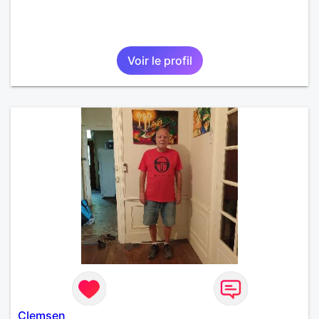
Voir le profil
Clemsen