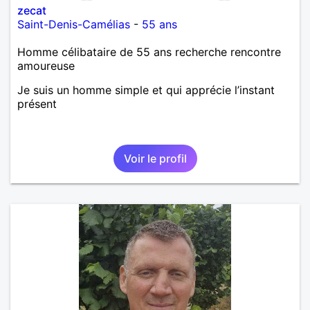
zecat
Saint-Denis-Camélias
-
55 ans
Homme célibataire de 55 ans recherche rencontre
amoureuse
Je suis un homme simple et qui apprécie l’instant
présent
Voir le profil