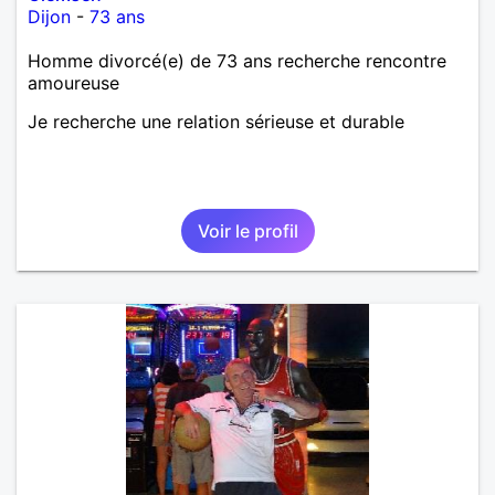
Dijon
-
73 ans
Homme divorcé(e) de 73 ans recherche rencontre
amoureuse
Je recherche une relation sérieuse et durable
Voir le profil