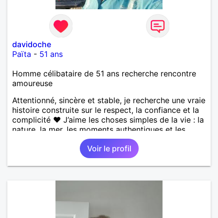
davidoche
Païta
-
51 ans
Homme célibataire de 51 ans recherche rencontre
amoureuse
Attentionné, sincère et stable, je recherche une vraie
histoire construite sur le respect, la confiance et la
complicité ❤️ J’aime les choses simples de la vie : la
nature, la mer, les moments authentiques et les
personnes au grand cœur 🌊🌿 Très câlin et
Voir le profil
affectueux, j’adore les petits moments de tendresse
et les calinous réguliers 😊❤️ La solitude finit parfois
par peser, alors si tu es en Nouvelle-Calédonie et
que tu crois encore à un amour vrai, prenons le
temps de discuter… et laissons l’avenir nous guider
🌹