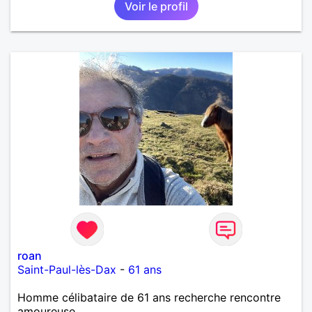
Voir le profil
une personne avec qui partager des conversations,
des moments de vie et, si le destin le permet,
construire une belle relation. En revanche, je préfère
être clair dès le départ : je ne donnerai jamais
d'argent, sous quelque prétexte que ce soit. Si votre
objectif est de demander une aide financière ou de
profiter de la générosité des autres, nous perdrons
tous les deux notre temps. Si, en revanche, vous
recherchez une relation honnête, basée sur la
confiance, le respect et la bienveillance, ce sera
avec plaisir que nous pourrons faire connaissance.
roan
Saint-Paul-lès-Dax
-
61 ans
Homme célibataire de 61 ans recherche rencontre
amoureuse