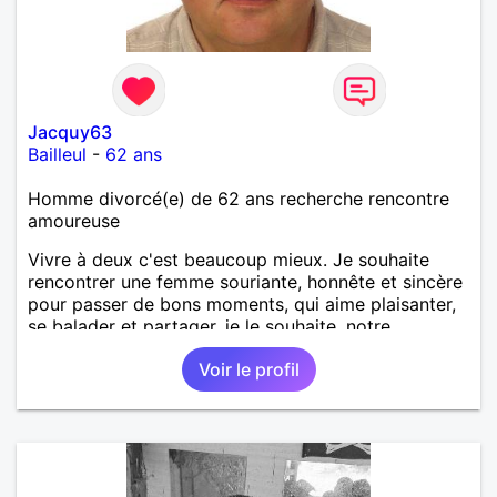
Jacquy63
Bailleul
-
62 ans
Homme divorcé(e) de 62 ans recherche rencontre
amoureuse
Vivre à deux c'est beaucoup mieux. Je souhaite
rencontrer une femme souriante, honnête et sincère
pour passer de bons moments, qui aime plaisanter,
se balader et partager, je le souhaite, notre
complicité. J'aime beaucoup les chantiers de
Voir le profil
randonnée pour se défouler, se relaxer, se détendre
et finalement prendre du bon temps. C'est difficile
de tout dire en quelques lignes. En revanche, vous
pouvez me contacter pour avoir plus
d'informations. A bientôt