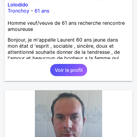
Lolodido
Tronchoy
-
61 ans
Homme veuf/veuve de 61 ans recherche rencontre
amoureuse
Bonjour, je m'appelle Laurent 60 ans jeune dans
mon état d 'esprit , sociable , sincère, doux et
attentionné souhaite donner de la tendresse , de
l'amour et beaucoup de bonheur a la femme qui
souhaitera partager ma vie . Bientôt en retraite a la
Voir le profil
fin de l 'année et libre de toute contrainte. Digne de
confiance à la femme qui voudras m 'en accorder
en toute sincérité. Pour le reste venez me découvrir
par un échange.