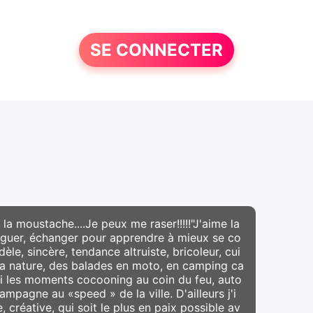
SE CONNECTER
a moustache....Je peux me raser!!!!!"J'aime la
aloguer, échanger pour apprendre à mieux se co
èle, sincère, tendance altruiste, bricoleur, cui
s la nature, des balades en moto, en camping ca
ussi les moments cocooning au coin du feu, auto
ampagne au «speed » de la ville. D'ailleurs j'i
réative, qui soit le plus en paix possible av