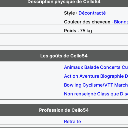
Description physique de Cello54
Style :
Décontracté
Couleur des cheveux :
Blond
Poids : 75 kg
Les goûts de Cello54
Animaux
Balade
Concerts
Cu
Action
Aventure
Biographie
D
Bowling
Cyclisme/VTT
March
Non renseigné
Classique
Dis
Profession de Cello54
Retraité