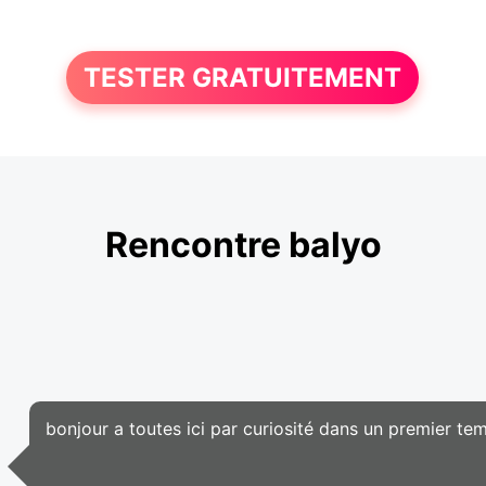
TESTER GRATUITEMENT
Rencontre balyo
bonjour a toutes ici par curiosité dans un premier temp