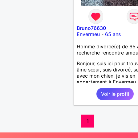
Bruno76630
Envermeu
-
65 ans
Homme divorcé(e) de 65 
recherche rencontre amo
Bonjour, suis ici pour trouv
âme sœur, suis divorcé, se
avec mon chien, je vis en
appartement à Envermeu 
de dieppe 76
Voir le profil
1