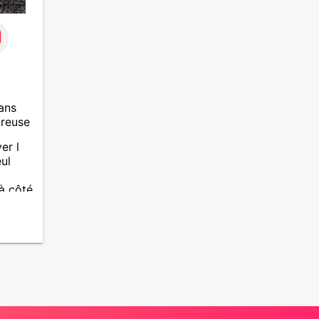
ans
ureuse
er l
ul
à côté