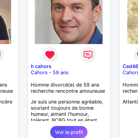
h cahors
Ced4
Cahors
-
59 ans
Cahor
ans
Homme divorcé(e) de 59 ans
Homme 
ureuse
recherche rencontre amoureuse
recher
incère
Je suis une personne agréable,
Attent
souriant toujours de bonne
humeur, aimant l'humour,
tolérant, BCBG tout en étant
décontracté, très cultivé,
Voir le profil
dynamique et courtois,