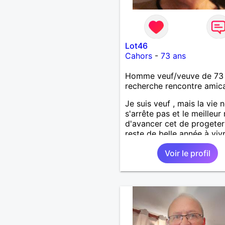
Lot46
Cahors
-
73 ans
Homme veuf/veuve de 73
recherche rencontre amic
Je suis veuf , mais la vie 
s'arrête pas et le meilleu
d'avancer cet de progeter 
reste de belle année à vivr
Voir le profil