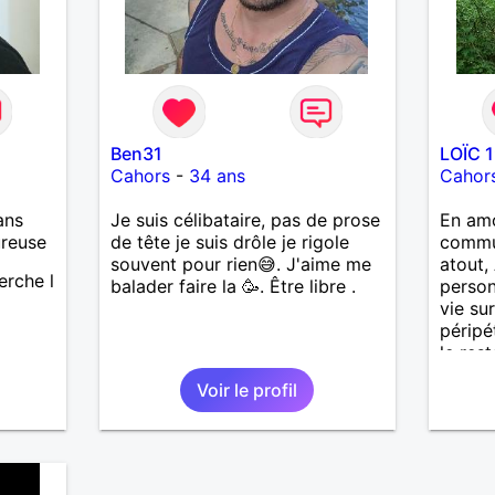
Ben31
LOÏC 
Cahors
-
34 ans
Cahor
ans
Je suis célibataire, pas de prose
En am
ureuse
de tête je suis drôle je rigole
commun
souvent pour rien😅. J'aime me
atout,
erche l
balader faire la 🥳. Être libre .
person
vie su
péripé
le res
chose
Voir le profil
contact