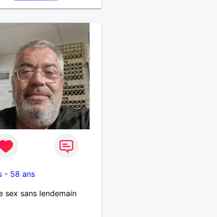
u
s
-
58 ans
e sex sans lendemain