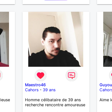
cependant l'une de mes
meilleures particularité : je suis
très fidèle.
Maestro46
Guyo
Cahors
-
39 ans
Cahor
rieuse
Homme célibataire de 39 ans
Aime l
recherche rencontre amoureuse