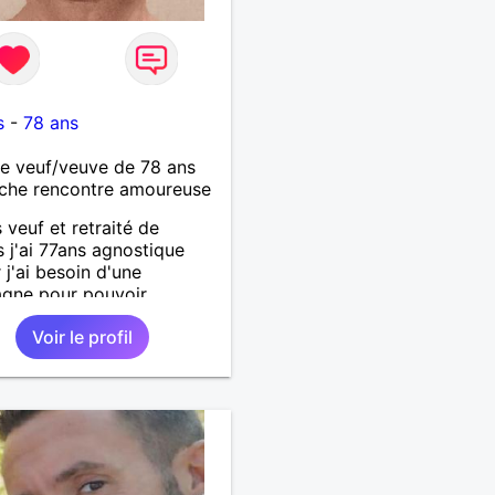
s
-
78 ans
 veuf/veuve de 78 ans
che rencontre amoureuse
s veuf et retraité de
 j'ai 77ans agnostique
 j'ai besoin d'une
gne pour pouvoir
uer et voyager et
Voir le profil
ment passer le temps
 sincérité et sincérité et
licité.