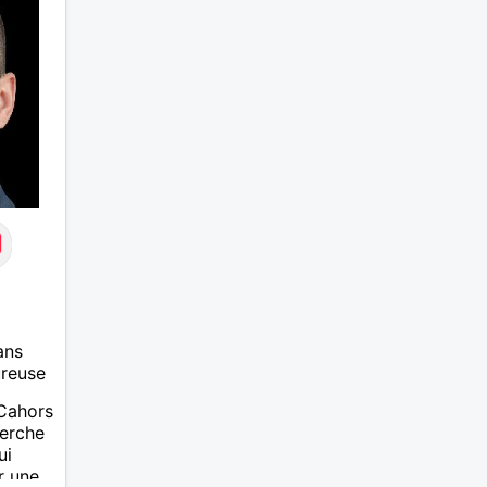
ans
ureuse
 Cahors
herche
ui
r une