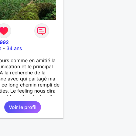
1992
s
-
34 ans
ours comme en amitié la
ication et le principal
 A la recherche de la
ne avec qui partagé ma
r ce long chemin rempli de
ties. Le feeling nous dira
te, si tu recherche la même
 que moi vien me
Voir le profil
er. Au plaisir de te lire