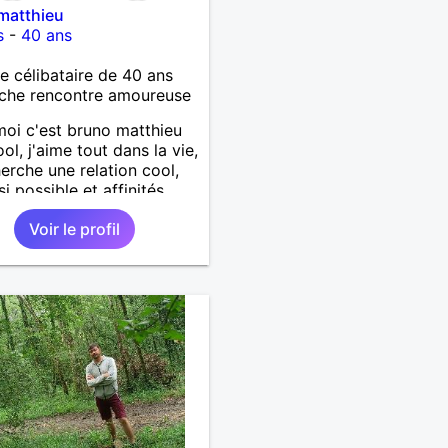
matthieu
s
-
40 ans
célibataire de 40 ans
che rencontre amoureuse
moi c'est bruno matthieu
ol, j'aime tout dans la vie,
herche une relation cool,
si possible et affinités
Voir le profil