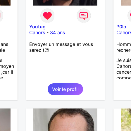
Youtug
P0lo
Cahors
-
34 ans
Cahor
 ans
Envoyer un message et vous
Homme
ale
serez t😉
recher
ne
Je sui
r moyen
Cahors
,car il
cancer
e.
compa
dialog
Voir le profil
tendre
dans la
la simp