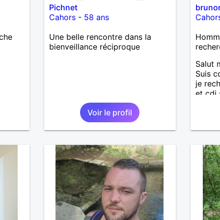
Pichnet
bruno
Cahors
-
58 ans
Cahor
rche
Une belle rencontre dans la
Homme 
bienveillance réciproque
recher
Salut 
Suis co
je rec
et cdi 
Voir le profil