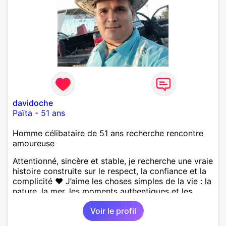
davidoche
Païta
-
51 ans
Homme célibataire de 51 ans recherche rencontre
amoureuse
Attentionné, sincère et stable, je recherche une vraie
histoire construite sur le respect, la confiance et la
complicité ❤️ J’aime les choses simples de la vie : la
nature, la mer, les moments authentiques et les
personnes au grand cœur 🌊🌿 Très câlin et
Voir le profil
affectueux, j’adore les petits moments de tendresse
et les calinous réguliers 😊❤️ La solitude finit parfois