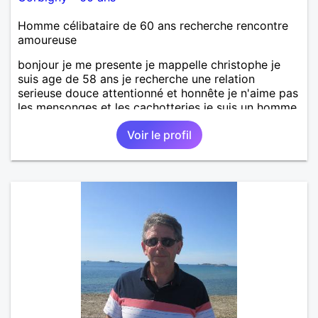
Homme célibataire de 60 ans recherche rencontre
amoureuse
bonjour je me presente je mappelle christophe je
suis age de 58 ans je recherche une relation
serieuse douce attentionné et honnête je n'aime pas
les mensonges et les cachotteries je suis un homme
sensible doux câlin et franc. PS je n'habite pas à
Voir le profil
Marseille mes fans de l'équipe de l'OM je suis du
département de la Nièvre 58