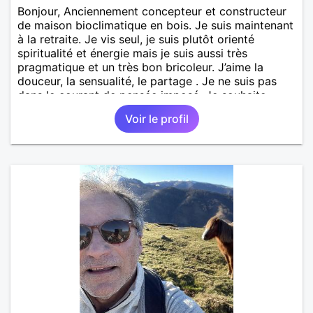
Bonjour, Anciennement concepteur et constructeur
de maison bioclimatique en bois. Je suis maintenant
à la retraite. Je vis seul, je suis plutôt orienté
spiritualité et énergie mais je suis aussi très
pragmatique et un très bon bricoleur. J’aime la
douceur, la sensualité, le partage . Je ne suis pas
dans le courant de pensée imposé. Je souhaite
rencontrer une personne pour partager,
Voir le profil
expérimenté, découvrir ensemble et se soutenir
mutuellement pour devenir le meilleur de soi-même
et rayonner l'amour. Je vis actuellement dans le Lot
mais je compte m'installer à nouveau à l'ile de la
Réunion avant la fin 2026. Pierre