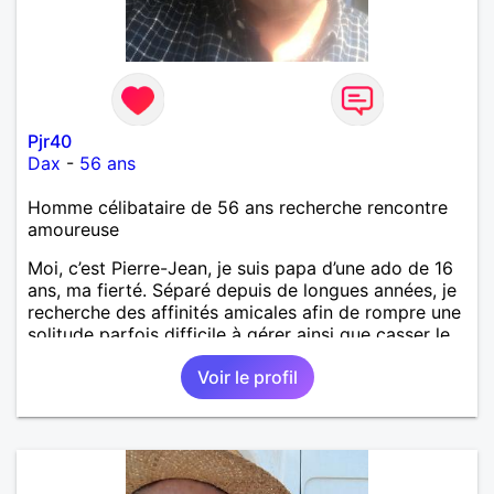
Pjr40
Dax
-
56 ans
Homme célibataire de 56 ans recherche rencontre
amoureuse
Moi, c’est Pierre-Jean, je suis papa d’une ado de 16
ans, ma fierté. Séparé depuis de longues années, je
recherche des affinités amicales afin de rompre une
solitude parfois difficile à gérer ainsi que casser le
vague à l’âme. L’amitié reste extrêmement
Voir le profil
importante à mes yeux mais peut se décliner en des
sentiments plus puissants. « Le temps fera son
œuvre » disait Arthur Schopenhauer, philosophe
allemand que j’adore. J’aime discuter sans pour
autant être trop locace. Je suis bourré de qualités
avec très peu de défauts. Je suis altruiste,