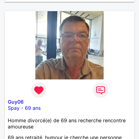
par peser, alors si tu es en Nouvelle-Calédonie et
que tu crois encore à un amour vrai, prenons le
temps de discuter… et laissons l’avenir nous guider
🌹
Guy06
Spay
-
69 ans
Homme divorcé(e) de 69 ans recherche rencontre
amoureuse
69 ans retraité, humour je cherche une personne