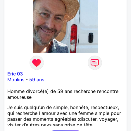
bienveillant, empathique, attentionné, honnête,
respectueux, doux de caractère et compréhensif : je
laisse « glisser » beaucoup de choses. Mais ne vous
m’éprenez pas Mesdames, si une personne que
j’aime me trahit une fois, il n’y aura pas de seconde
chance et je l’effacerai à « vitam eternam ».
Néanmoins, je suis un tout petit peu maniaque ainsi
qu’impatient. J’essaye de faire des efforts. Rien de
bien dramatique ! Du moins je le pense……Je suis un
homme facile à vivre. À vous si vous le souhaitez,
d’apprendre à me connaître davantage. J’en serai
ravi….A très bientôt je l’espère.
Eric 03
Moulins
-
59 ans
Homme divorcé(e) de 59 ans recherche rencontre
amoureuse
Je suis quelqu’un de simple, honnête, respectueux,
qui recherche l amour avec une femme simple pour
passer des moments agréables :discuter, voyager,
visiter d’autres pays sans prise de tête.