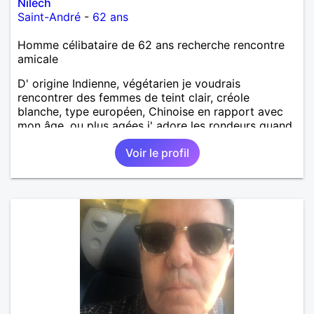
Nilech
Saint-André
-
62 ans
Homme célibataire de 62 ans recherche rencontre
amicale
D' origine Indienne, végétarien je voudrais
rencontrer des femmes de teint clair, créole
blanche, type européen, Chinoise en rapport avec
mon âge, ou plus agées j' adore les rondeurs quand
elles sont mises en valeur,pour aventure suivie, se
Voir le profil
voir chez moi, se voir régulièrement si on le désire
tous les deux, une relation simple, sans engagement
le temps qu' on le souhaite