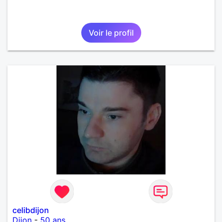
Voir le profil
celibdijon
Dijon
-
50 ans