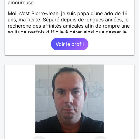
amoureuse
Moi, c’est Pierre-Jean, je suis papa d’une ado de 16
ans, ma fierté. Séparé depuis de longues années, je
recherche des affinités amicales afin de rompre une
solitude parfois difficile à gérer ainsi que casser le
vague à l’âme. L’amitié reste extrêmement
Voir le profil
importante à mes yeux mais peut se décliner en des
sentiments plus puissants. « Le temps fera son
œuvre » disait Arthur Schopenhauer, philosophe
allemand que j’adore. J’aime discuter sans pour
autant être trop locace. Je suis bourré de qualités
avec très peu de défauts. Je suis altruiste,
bienveillant, empathique, attentionné, honnête,
respectueux, doux de caractère et compréhensif : je
laisse « glisser » beaucoup de choses. Mais ne vous
m’éprenez pas Mesdames, si une personne que
j’aime me trahit une fois, il n’y aura pas de seconde
chance et je l’effacerai à « vitam eternam ».
Néanmoins, je suis un tout petit peu maniaque ainsi
qu’impatient. J’essaye de faire des efforts. Rien de
bien dramatique ! Du moins je le pense……Je suis un
homme facile à vivre. À vous si vous le souhaitez,