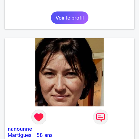
Voir le profil
nanounne
Martigues
-
58 ans