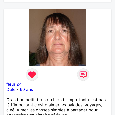
fleur 24
Dole
-
60 ans
Grand ou petit, brun ou blond l'important n'est pas
là.L'important c'est d'aimer les balades, voyages,
ciné. Aimer les choses simples à partager pour
construire une histoire sérieuse.