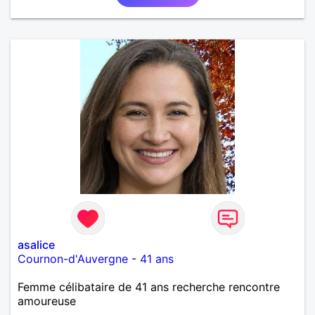
d’amour et profiter de ce que la vie peut nous offrir
de plus beau en retour. Je tiens à préciser, que je
cherche un homme sans enfants, qui ne boit pas et
ne fume pas.
asalice
Cournon-d'Auvergne
-
41 ans
Femme célibataire de 41 ans recherche rencontre
amoureuse