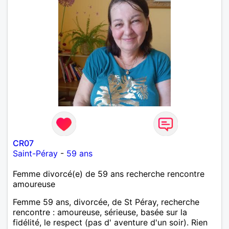
CR07
Saint-Péray
-
59 ans
Femme divorcé(e) de 59 ans recherche rencontre
amoureuse
Femme 59 ans, divorcée, de St Péray, recherche
rencontre : amoureuse, sérieuse, basée sur la
fidélité, le respect (pas d' aventure d'un soir). Rien