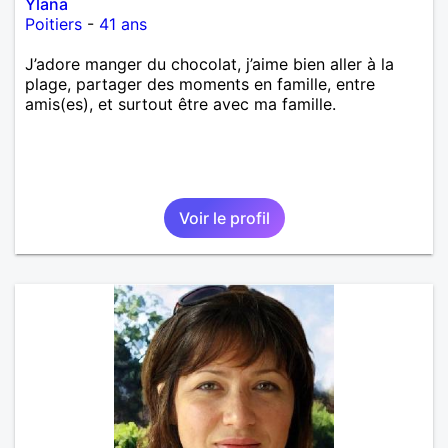
Ylana
Poitiers
-
41 ans
J’adore manger du chocolat, j’aime bien aller à la
plage, partager des moments en famille, entre
amis(es), et surtout être avec ma famille.
Voir le profil