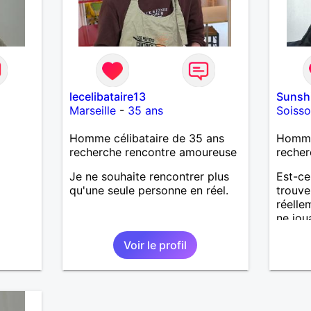
prétex
object
aide f
la gén
perdro
temps.
recher
lecelibataire13
Sunsh
basée 
Marseille
-
35 ans
Soiss
respec
sera a
Homme célibataire de 35 ans
Homme 
pourro
recherche rencontre amoureuse
recher
Je ne souhaite rencontrer plus
Est-ce
qu'une seule personne en réel.
trouve
réelle
ne jou
senti
Voir le profil
un ho
bienve
d'y cr
former
désir 