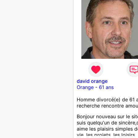
david orange
Orange
-
61 ans
Homme divorcé(e) de 61 
recherche rencontre amo
Bonjour nouveau sur le site
suis quelqu'un de sincère,
aime les plaisirs simples d
vie, les projets, les loisirs