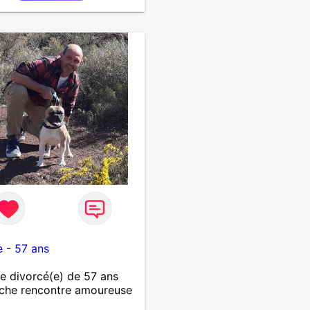
e
-
57 ans
 divorcé(e) de 57 ans
che rencontre amoureuse