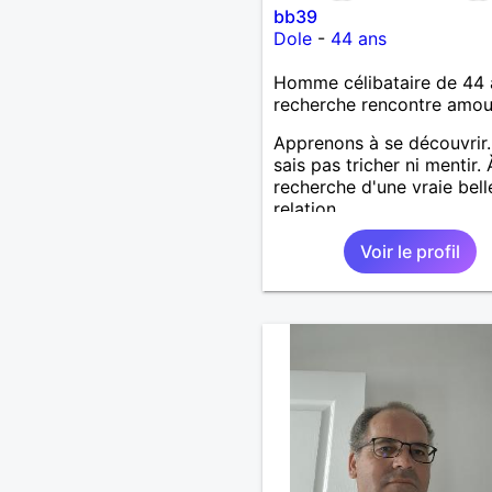
bb39
Dole
-
44 ans
Homme célibataire de 44 
recherche rencontre amo
Apprenons à se découvrir.
sais pas tricher ni mentir. 
recherche d'une vraie bell
relation
Voir le profil