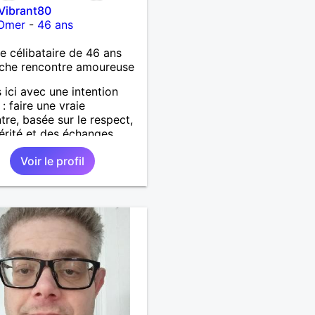
Vibrant80
-Omer
-
46 ans
célibataire de 46 ans
che rencontre amoureuse
s ici avec une intention
: faire une vraie
tre, basée sur le respect,
cérité et des échanges
tiques. Je ne cherche ni à
Voir le profil
r un vide, ni à jouer avec
ntiments de qui que ce
J'aimerais simplement
dre à connaître une
ne avec qui partager des
sations, des moments de
 si le destin le permet,
uire une belle relation. En
he, je préfère être clair
 départ : je ne donnerai
 d'argent, sous quelque