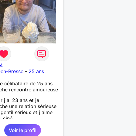
4
-en-Bresse
-
25 ans
célibataire de 25 ans
che rencontre amoureuse
r j ai 23 ans et je
che une relation sérieuse
 gentil sérieux et j aime
u ciné....
Voir le profil